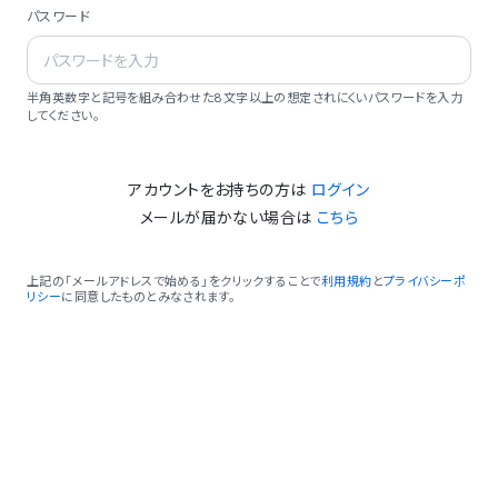
パスワード
半角英数字と記号を組み合わせた8文字以上の想定されにくいパスワードを入力
してください。
アカウントをお持ちの方は
ログイン
メールが届かない場合は
こちら
上記の「メールアドレスで始める」をクリックすることで
利用規約
と
プライバシーポ
リシー
に同意したものとみなされます。