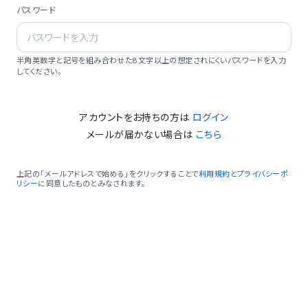
パスワード
半角英数字と記号を組み合わせた8文字以上の想定されにくいパスワードを入力
してください。
アカウントをお持ちの方は
ログイン
メールが届かない場合は
こちら
上記の「メールアドレスで始める」をクリックすることで
利用規約
と
プライバシーポ
リシー
に同意したものとみなされます。