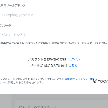
ョン（週2回以上デプロイ）。
仕事用メールアドレス
### ミッション・ビジョン
- **ミッション**: 「We Make Time」 – 
自由に。
パスワード
- **ビジョン**: 「Global Business Autom
売上1,000億円規模の事業構築。
### 会社概要
半角英数字と記号を組み合わせた8文字以上の想定されにくいパスワードを入力してください。
- **代表者**: 波戸﨑 駿（代表取締役）。
アカウントをお持ちの方は
ログイン
メールが届かない場合は
こちら
上記の「メールアドレスで始める」をクリックすることで
利用規約
と
プライバシーポ
リシー
に同意したものとみなされます。