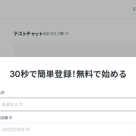
S
テストチャット
合計タスク数：0
30秒で簡単登録！
無料で始める
**Yoom株式会社は、ビジネスオートメーションSaaS
API・RPA・OCRなどの技術をノーコードで組み合
作業やデスクワークを自動化するサービスを提供して
名前
### 事業内容
- **主力プロダクト「Yoom」**: SaaS連携デ
メール対応、請求書処理、日報作成などの業務を自動
を重視し、セールスからバックオフィスまで対応。
電話番号
- **実績**: 国内利用社数20,000社超、直近成
成長。
- **強み**: すべての自動化技術を1プラットフォ