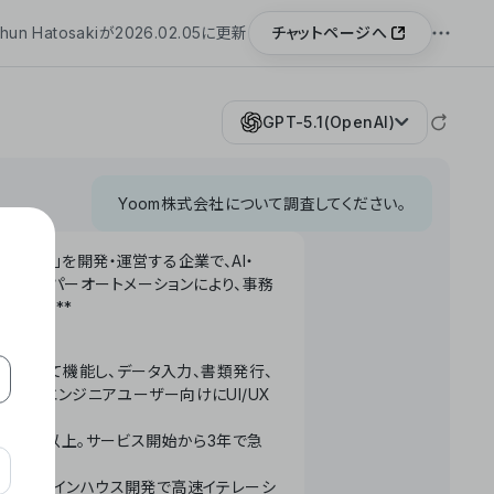
チャットページへ
hun Hatosakiが2026.02.05に更新
GPT-5.1(OpenAI)
Yoom株式会社について調査してください。
「Yoom」を開発・運営する企業で、AI・
わせたハイパーオートメーションにより、事務
います。**
ータベースとして機能し、データ入力、書類発行、
化。非エンジニアユーザー向けにUI/UX
長率300%以上。サービス開始から3年で急
ームで完結。インハウス開発で高速イテレーシ