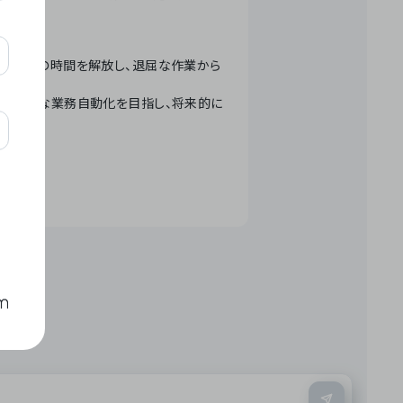
テクノロジーで人々の時間を解放し、退屈な作業から
ation」 – 世界的な業務自動化を目指し、将来的に