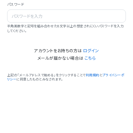
パスワード
半角英数字と記号を組み合わせた8文字以上の想定されにくいパスワードを入力
してください。
アカウントをお持ちの方は
ログイン
メールが届かない場合は
こちら
上記の「メールアドレスで始める」をクリックすることで
利用規約
と
プライバシーポ
リシー
に同意したものとみなされます。