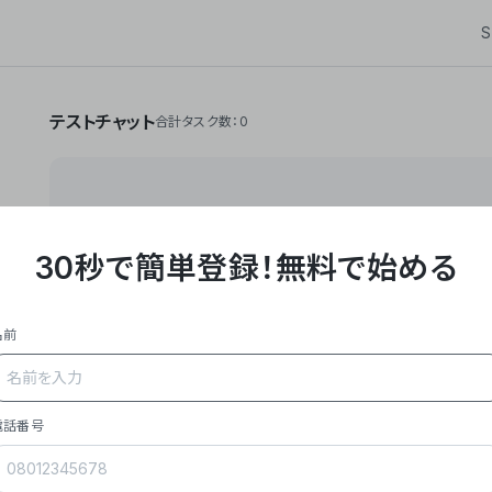
S
テストチャット
合計タスク数：0
30秒で簡単登録！
無料で始める
**Yoom株式会社は、ビジネスオートメーションSaaS
API・RPA・OCRなどの技術をノーコードで組み合
作業やデスクワークを自動化するサービスを提供して
名前
### 事業内容
- **主力プロダクト「Yoom」**: SaaS連携デ
メール対応、請求書処理、日報作成などの業務を自動
を重視し、セールスからバックオフィスまで対応。
電話番号
- **実績**: 国内利用社数20,000社超、直近成
成長。
- **強み**: すべての自動化技術を1プラットフォ