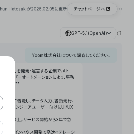
チャットページへ
hun Hatosakiが2026.02.05に更新
GPT-5.1(OpenAI)
Yoom株式会社について調査してください。
「Yoom」を開発・運営する企業で、AI・
わせたハイパーオートメーションにより、事務
います。**
ータベースとして機能し、データ入力、書類発行、
化。非エンジニアユーザー向けにUI/UX
長率300%以上。サービス開始から3年で急
ームで完結。インハウス開発で高速イテレーシ