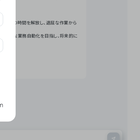
テクノロジーで人々の時間を解放し、退屈な作業から
ation」 – 世界的な業務自動化を目指し、将来的に