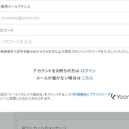
ョン（週2回以上デプロイ）。
仕事用メールアドレス
### ミッション・ビジョン
- **ミッション**: 「We Make Time」 – 
自由に。
パスワード
- **ビジョン**: 「Global Business Autom
売上1,000億円規模の事業構築。
### 会社概要
半角英数字と記号を組み合わせた8文字以上の想定されにくいパスワードを入力してください。
- **代表者**: 波戸﨑 駿（代表取締役）。
アカウントをお持ちの方は
ログイン
メールが届かない場合は
こちら
上記の「メールアドレスで始める」をクリックすることで
利用規約
と
プライバシーポ
リシー
に同意したものとみなされます。