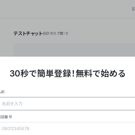
S
テストチャット
合計タスク数：0
30秒で簡単登録！
無料で始める
**Yoom株式会社は、ビジネスオートメーションSaaS
API・RPA・OCRなどの技術をノーコードで組み合
作業やデスクワークを自動化するサービスを提供して
名前
### 事業内容
- **主力プロダクト「Yoom」**: SaaS連携デ
メール対応、請求書処理、日報作成などの業務を自動
を重視し、セールスからバックオフィスまで対応。
電話番号
- **実績**: 国内利用社数20,000社超、直近成
成長。
- **強み**: すべての自動化技術を1プラットフォ