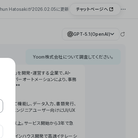
チャットページへ
hun Hatosakiが2026.02.05に更新
GPT-5.1(OpenAI)
Yoom株式会社について調査してください。
「Yoom」を開発・運営する企業で、AI・
わせたハイパーオートメーションにより、事務
います。**
ータベースとして機能し、データ入力、書類発行、
化。非エンジニアユーザー向けにUI/UX
長率300%以上。サービス開始から3年で急
ームで完結。インハウス開発で高速イテレーシ