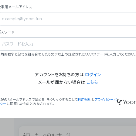
ョン（週2回以上デプロイ）。
仕事用メールアドレス
### ミッション・ビジョン
- **ミッション**: 「We Make Time」 – 
自由に。
パスワード
- **ビジョン**: 「Global Business Autom
売上1,000億円規模の事業構築。
### 会社概要
半角英数字と記号を組み合わせた8文字以上の想定されにくいパスワードを入力してください。
- **代表者**: 波戸﨑 駿（代表取締役）。
アカウントをお持ちの方は
ログイン
メールが届かない場合は
こちら
上記の「メールアドレスで始める」をクリックすることで
利用規約
と
プライバシーポ
リシー
に同意したものとみなされます。