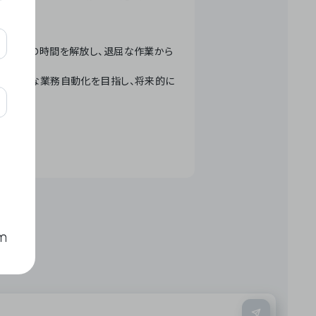
テクノロジーで人々の時間を解放し、退屈な作業から
ation」 – 世界的な業務自動化を目指し、将来的に