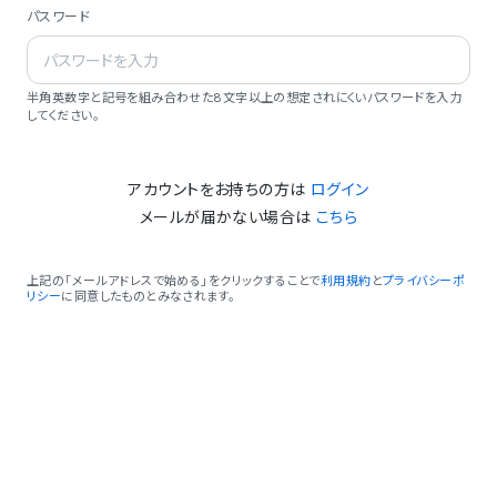
パスワード
半角英数字と記号を組み合わせた8文字以上の想定されにくいパスワードを入力
してください。
アカウントをお持ちの方は
ログイン
メールが届かない場合は
こちら
上記の「メールアドレスで始める」をクリックすることで
利用規約
と
プライバシーポ
リシー
に同意したものとみなされます。