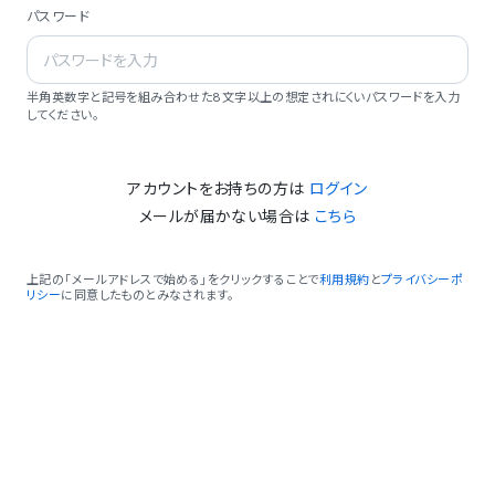
パスワード
半角英数字と記号を組み合わせた8文字以上の想定されにくいパスワードを入力
してください。
アカウントをお持ちの方は
ログイン
メールが届かない場合は
こちら
上記の「メールアドレスで始める」をクリックすることで
利用規約
と
プライバシーポ
リシー
に同意したものとみなされます。