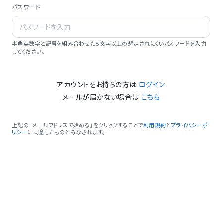
パスワード
半角英数字と記号を組み合わせた8文字以上の想定されにくいパスワードを入力
してください。
アカウントをお持ちの方は
ログイン
メールが届かない場合は
こちら
上記の「メールアドレスで始める」をクリックすることで
利用規約
と
プライバシーポ
リシー
に同意したものとみなされます。