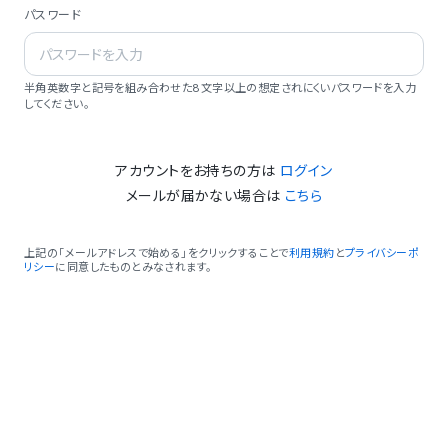
パスワード
半角英数字と記号を組み合わせた8文字以上の想定されにくいパスワードを入力
してください。
アカウントをお持ちの方は
ログイン
メールが届かない場合は
こちら
上記の「メールアドレスで始める」をクリックすることで
利用規約
と
プライバシーポ
リシー
に同意したものとみなされます。