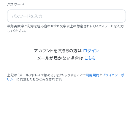
パスワード
半角英数字と記号を組み合わせた8文字以上の想定されにくいパスワードを入力
してください。
アカウントをお持ちの方は
ログイン
メールが届かない場合は
こちら
上記の「メールアドレスで始める」をクリックすることで
利用規約
と
プライバシーポ
リシー
に同意したものとみなされます。