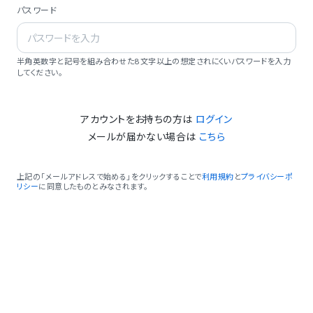
パスワード
半角英数字と記号を組み合わせた8文字以上の想定されにくいパスワードを入力
してください。
アカウントをお持ちの方は
ログイン
メールが届かない場合は
こちら
上記の「メールアドレスで始める」をクリックすることで
利用規約
と
プライバシーポ
リシー
に同意したものとみなされます。