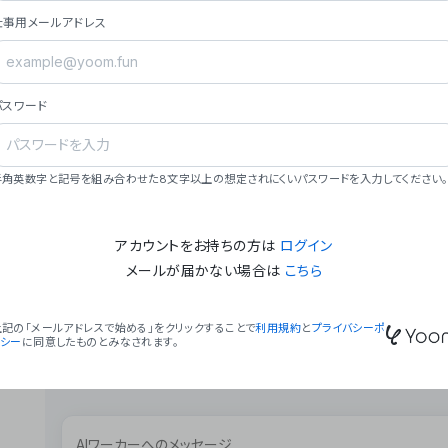
ョン（週2回以上デプロイ）。
仕事用メールアドレス
### ミッション・ビジョン
- **ミッション**: 「We Make Time」 – 
自由に。
パスワード
- **ビジョン**: 「Global Business Autom
売上1,000億円規模の事業構築。
### 会社概要
半角英数字と記号を組み合わせた8文字以上の想定されにくいパスワードを入力してください。
- **代表者**: 波戸﨑 駿（代表取締役）。
アカウントをお持ちの方は
ログイン
メールが届かない場合は
こちら
上記の「メールアドレスで始める」をクリックすることで
利用規約
と
プライバシーポ
リシー
に同意したものとみなされます。