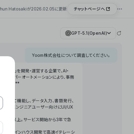
チャットページへ
hun Hatosakiが2026.02.05に更新
GPT-5.1(OpenAI)
Yoom株式会社について調査してください。
「Yoom」を開発・運営する企業で、AI・
わせたハイパーオートメーションにより、事務
います。**
ータベースとして機能し、データ入力、書類発行、
化。非エンジニアユーザー向けにUI/UX
長率300%以上。サービス開始から3年で急
ームで完結。インハウス開発で高速イテレーシ