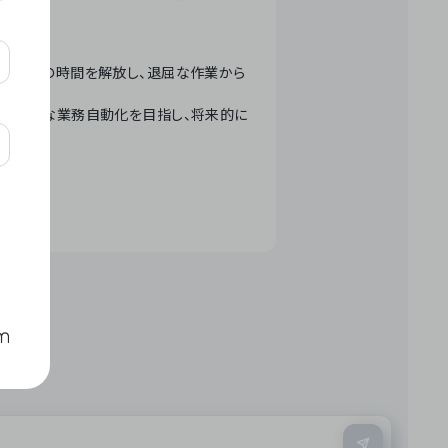
テクノロジーで人々の時間を解放し、退屈な作業から
ation」 – 世界的な業務自動化を目指し、将来的に