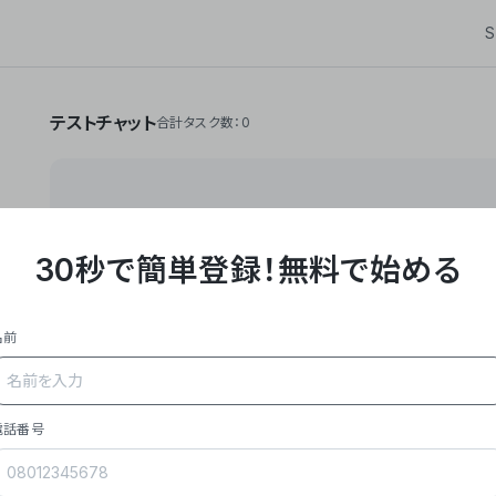
S
テストチャット
合計タスク数：0
30秒で簡単登録！
無料で始める
**Yoom株式会社は、ビジネスオートメーションSaaS
API・RPA・OCRなどの技術をノーコードで組み合
作業やデスクワークを自動化するサービスを提供して
名前
### 事業内容
- **主力プロダクト「Yoom」**: SaaS連携デ
メール対応、請求書処理、日報作成などの業務を自動
を重視し、セールスからバックオフィスまで対応。
電話番号
- **実績**: 国内利用社数20,000社超、直近成
成長。
- **強み**: すべての自動化技術を1プラットフォ