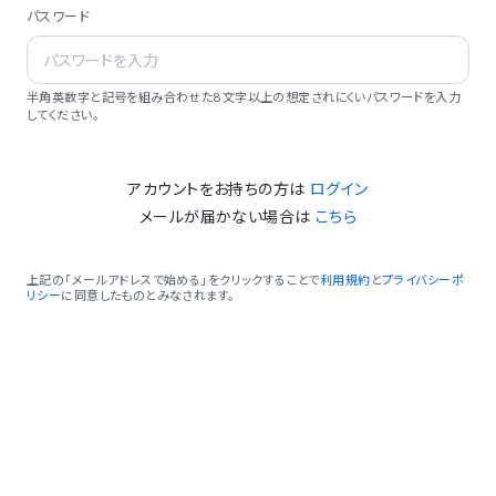
パスワード
半角英数字と記号を組み合わせた8文字以上の想定されにくいパスワードを入力
してください。
アカウントをお持ちの方は
ログイン
メールが届かない場合は
こちら
上記の「メールアドレスで始める」をクリックすることで
利用規約
と
プライバシーポ
リシー
に同意したものとみなされます。