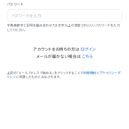
パスワード
半角英数字と記号を組み合わせた8文字以上の想定されにくいパスワードを入力
してください。
アカウントをお持ちの方は
ログイン
メールが届かない場合は
こちら
上記の「メールアドレスで始める」をクリックすることで
利用規約
と
プライバシーポ
リシー
に同意したものとみなされます。