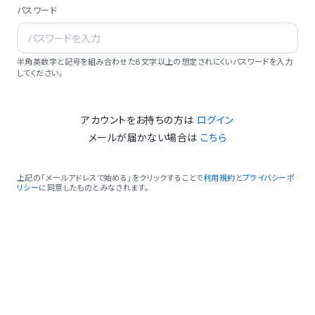
パスワード
半角英数字と記号を組み合わせた8文字以上の想定されにくいパスワードを入力
してください。
アカウントをお持ちの方は
ログイン
メールが届かない場合は
こちら
上記の「メールアドレスで始める」をクリックすることで
利用規約
と
プライバシーポ
リシー
に同意したものとみなされます。