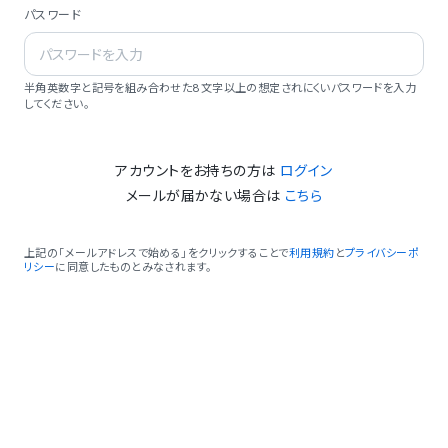
パスワード
半角英数字と記号を組み合わせた8文字以上の想定されにくいパスワードを入力
してください。
アカウントをお持ちの方は
ログイン
メールが届かない場合は
こちら
上記の「メールアドレスで始める」をクリックすることで
利用規約
と
プライバシーポ
リシー
に同意したものとみなされます。