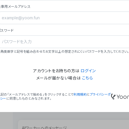
ョン（週2回以上デプロイ）。
仕事用メールアドレス
### ミッション・ビジョン
- **ミッション**: 「We Make Time」 – 
自由に。
パスワード
- **ビジョン**: 「Global Business Autom
売上1,000億円規模の事業構築。
### 会社概要
半角英数字と記号を組み合わせた8文字以上の想定されにくいパスワードを入力してください。
- **代表者**: 波戸﨑 駿（代表取締役）。
アカウントをお持ちの方は
ログイン
メールが届かない場合は
こちら
上記の「メールアドレスで始める」をクリックすることで
利用規約
と
プライバシーポ
リシー
に同意したものとみなされます。