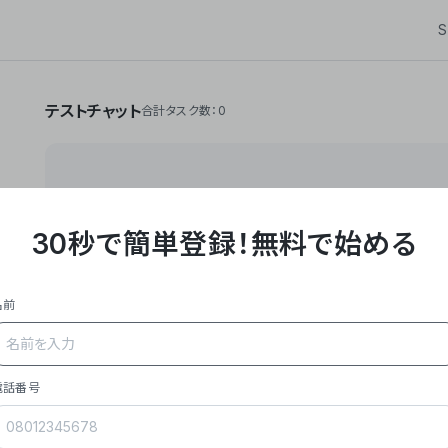
S
テストチャット
合計タスク数：0
30秒で簡単登録！
無料で始める
**Yoom株式会社は、ビジネスオートメーションSaaS
API・RPA・OCRなどの技術をノーコードで組み合
作業やデスクワークを自動化するサービスを提供して
名前
### 事業内容
- **主力プロダクト「Yoom」**: SaaS連携デ
メール対応、請求書処理、日報作成などの業務を自動
を重視し、セールスからバックオフィスまで対応。
電話番号
- **実績**: 国内利用社数20,000社超、直近成
成長。
- **強み**: すべての自動化技術を1プラットフォ