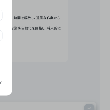
テクノロジーで人々の時間を解放し、退屈な作業から
ation」 – 世界的な業務自動化を目指し、将来的に