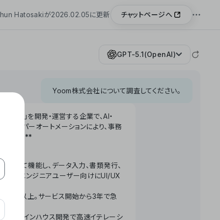
チャットページへ
hun Hatosakiが2026.02.05に更新
GPT-5.1(OpenAI)
Yoom株式会社について調査してください。
「Yoom」を開発・運営する企業で、AI・
わせたハイパーオートメーションにより、事務
います。**
ータベースとして機能し、データ入力、書類発行、
化。非エンジニアユーザー向けにUI/UX
長率300%以上。サービス開始から3年で急
ームで完結。インハウス開発で高速イテレーシ