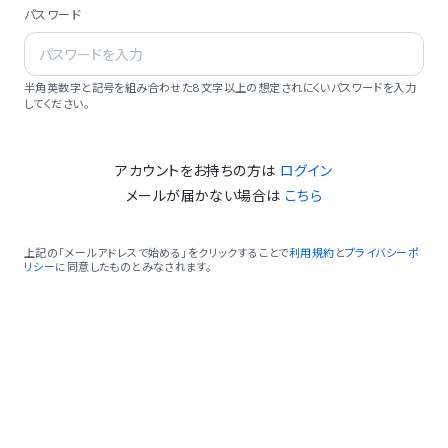
パスワード
半角英数字と記号を組み合わせた8文字以上の想定されにくいパスワードを入力
してください。
アカウントをお持ちの方は
ログイン
メールが届かない場合は
こちら
上記の「メールアドレスで始める」をクリックすることで
利用規約
と
プライバシーポ
リシー
に同意したものとみなされます。