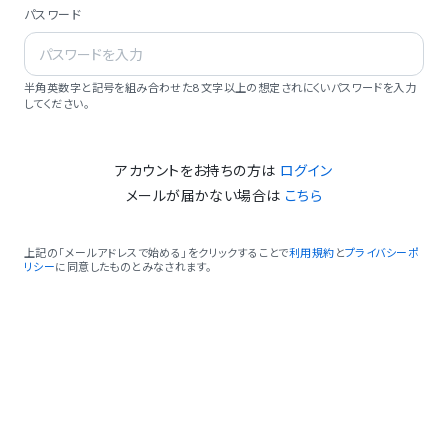
パスワード
半角英数字と記号を組み合わせた8文字以上の想定されにくいパスワードを入力
してください。
アカウントをお持ちの方は
ログイン
メールが届かない場合は
こちら
上記の「メールアドレスで始める」をクリックすることで
利用規約
と
プライバシーポ
リシー
に同意したものとみなされます。