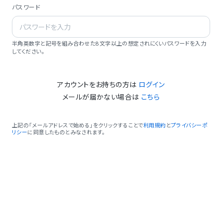
パスワード
半角英数字と記号を組み合わせた8文字以上の想定されにくいパスワードを入力
してください。
アカウントをお持ちの方は
ログイン
メールが届かない場合は
こちら
上記の「メールアドレスで始める」をクリックすることで
利用規約
と
プライバシーポ
リシー
に同意したものとみなされます。