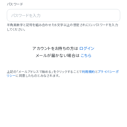
パスワード
半角英数字と記号を組み合わせた8文字以上の想定されにくいパスワードを入力
してください。
アカウントをお持ちの方は
ログイン
メールが届かない場合は
こちら
上記の「メールアドレスで始める」をクリックすることで
利用規約
と
プライバシーポ
リシー
に同意したものとみなされます。