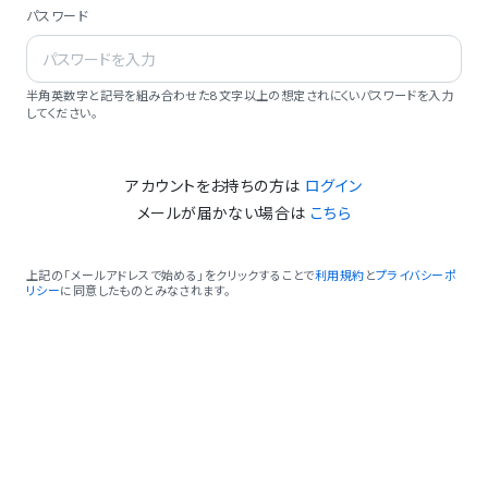
パスワード
半角英数字と記号を組み合わせた8文字以上の想定されにくいパスワードを入力
してください。
アカウントをお持ちの方は
ログイン
メールが届かない場合は
こちら
上記の「メールアドレスで始める」をクリックすることで
利用規約
と
プライバシーポ
リシー
に同意したものとみなされます。