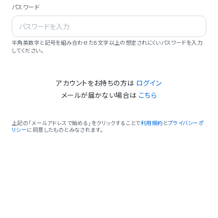
パスワード
半角英数字と記号を組み合わせた8文字以上の想定されにくいパスワードを入力
してください。
アカウントをお持ちの方は
ログイン
メールが届かない場合は
こちら
上記の「メールアドレスで始める」をクリックすることで
利用規約
と
プライバシーポ
リシー
に同意したものとみなされます。