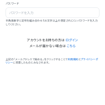
パスワード
半角英数字と記号を組み合わせた8文字以上の想定されにくいパスワードを入力
してください。
アカウントをお持ちの方は
ログイン
メールが届かない場合は
こちら
上記の「メールアドレスで始める」をクリックすることで
利用規約
と
プライバシーポ
リシー
に同意したものとみなされます。