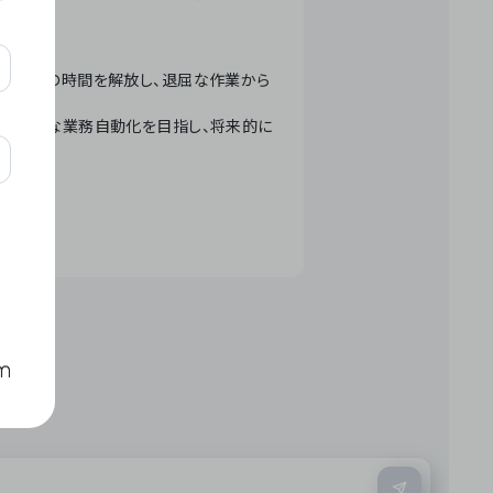
テクノロジーで人々の時間を解放し、退屈な作業から
ation」 – 世界的な業務自動化を目指し、将来的に