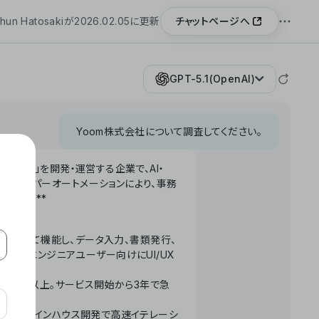
チャットページへ
hun Hatosakiが2026.02.05に更新
GPT-5.1(OpenAI)
Yoom株式会社について調査してください。
「Yoom」を開発・運営する企業で、AI・
わせたハイパーオートメーションにより、事務
います。**
ータベースとして機能し、データ入力、書類発行、
化。非エンジニアユーザー向けにUI/UX
長率300%以上。サービス開始から3年で急
ームで完結。インハウス開発で高速イテレーシ