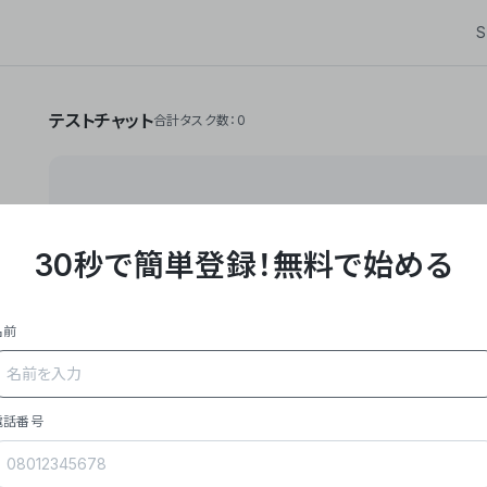
S
テストチャット
合計タスク数：0
30秒で簡単登録！
無料で始める
**Yoom株式会社は、ビジネスオートメーションSaaS
API・RPA・OCRなどの技術をノーコードで組み合
作業やデスクワークを自動化するサービスを提供して
名前
### 事業内容
- **主力プロダクト「Yoom」**: SaaS連携デ
メール対応、請求書処理、日報作成などの業務を自動
を重視し、セールスからバックオフィスまで対応。
電話番号
- **実績**: 国内利用社数20,000社超、直近成
成長。
- **強み**: すべての自動化技術を1プラットフォ