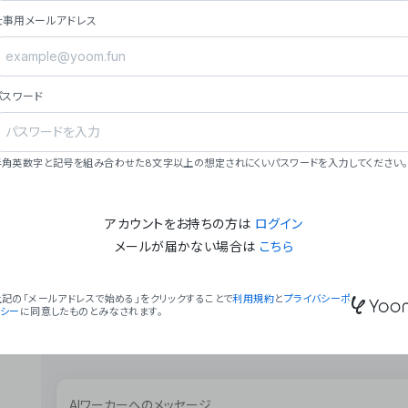
ョン（週2回以上デプロイ）。
仕事用メールアドレス
### ミッション・ビジョン
- **ミッション**: 「We Make Time」 – 
自由に。
パスワード
- **ビジョン**: 「Global Business Autom
売上1,000億円規模の事業構築。
### 会社概要
半角英数字と記号を組み合わせた8文字以上の想定されにくいパスワードを入力してください。
- **代表者**: 波戸﨑 駿（代表取締役）。
アカウントをお持ちの方は
ログイン
メールが届かない場合は
こちら
上記の「メールアドレスで始める」をクリックすることで
利用規約
と
プライバシーポ
リシー
に同意したものとみなされます。