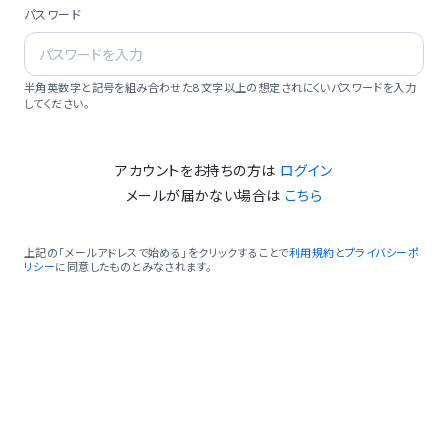
パスワード
半角英数字と記号を組み合わせた8文字以上の想定されにくいパスワードを入力
してください。
アカウントをお持ちの方は
ログイン
メールが届かない場合は
こちら
上記の「メールアドレスで始める」をクリックすることで
利用規約
と
プライバシーポ
リシー
に同意したものとみなされます。