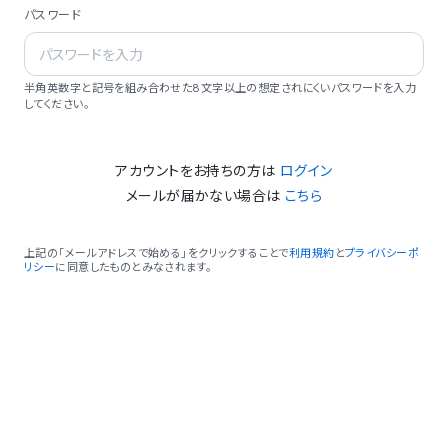
パスワード
半角英数字と記号を組み合わせた8文字以上の想定されにくいパスワードを入力
してください。
アカウントをお持ちの方は
ログイン
メールが届かない場合は
こちら
上記の「メールアドレスで始める」をクリックすることで
利用規約
と
プライバシーポ
リシー
に同意したものとみなされます。