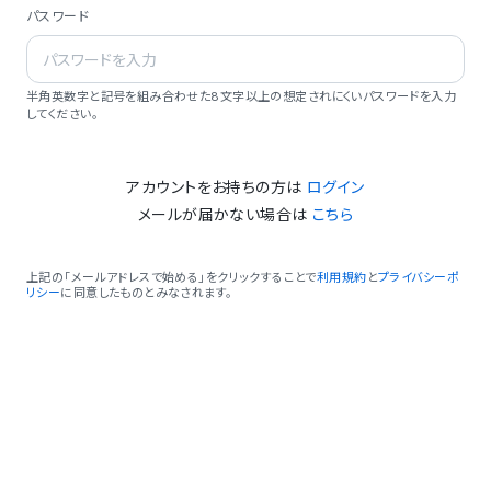
パスワード
半角英数字と記号を組み合わせた8文字以上の想定されにくいパスワードを入力
してください。
アカウントをお持ちの方は
ログイン
メールが届かない場合は
こちら
上記の「メールアドレスで始める」をクリックすることで
利用規約
と
プライバシーポ
リシー
に同意したものとみなされます。