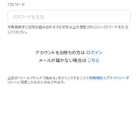
パスワード
半角英数字と記号を組み合わせた8文字以上の想定されにくいパスワードを入力
してください。
アカウントをお持ちの方は
ログイン
メールが届かない場合は
こちら
上記の「メールアドレスで始める」をクリックすることで
利用規約
と
プライバシーポ
リシー
に同意したものとみなされます。