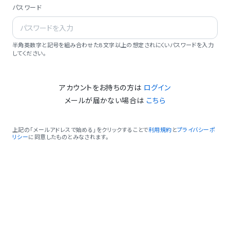
パスワード
半角英数字と記号を組み合わせた8文字以上の想定されにくいパスワードを入力
してください。
アカウントをお持ちの方は
ログイン
メールが届かない場合は
こちら
上記の「メールアドレスで始める」をクリックすることで
利用規約
と
プライバシーポ
リシー
に同意したものとみなされます。