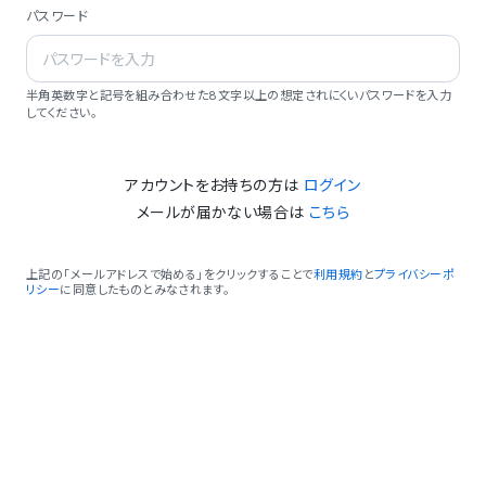
パスワード
半角英数字と記号を組み合わせた8文字以上の想定されにくいパスワードを入力
してください。
アカウントをお持ちの方は
ログイン
メールが届かない場合は
こちら
上記の「メールアドレスで始める」をクリックすることで
利用規約
と
プライバシーポ
リシー
に同意したものとみなされます。