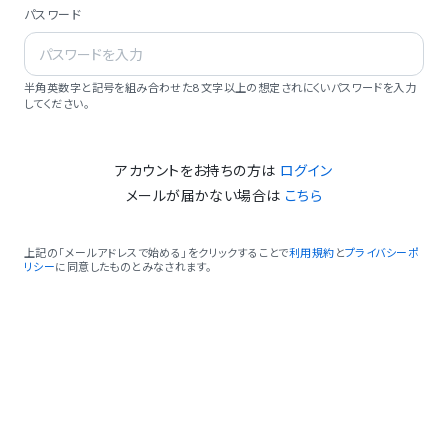
パスワード
半角英数字と記号を組み合わせた8文字以上の想定されにくいパスワードを入力
してください。
アカウントをお持ちの方は
ログイン
メールが届かない場合は
こちら
上記の「メールアドレスで始める」をクリックすることで
利用規約
と
プライバシーポ
リシー
に同意したものとみなされます。