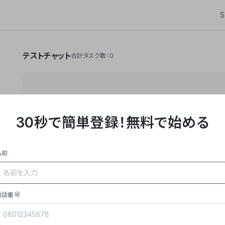
S
テストチャット
合計タスク数：0
30秒で簡単登録！
無料で始める
**Yoom株式会社は、ビジネスオートメーションSaaS
API・RPA・OCRなどの技術をノーコードで組み合
作業やデスクワークを自動化するサービスを提供して
名前
### 事業内容
- **主力プロダクト「Yoom」**: SaaS連携デ
メール対応、請求書処理、日報作成などの業務を自動
を重視し、セールスからバックオフィスまで対応。
電話番号
- **実績**: 国内利用社数20,000社超、直近成
成長。
- **強み**: すべての自動化技術を1プラットフォ