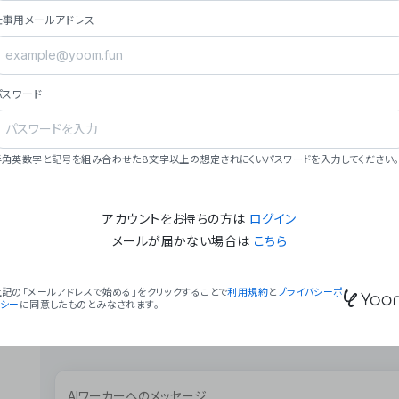
ョン（週2回以上デプロイ）。
仕事用メールアドレス
### ミッション・ビジョン
- **ミッション**: 「We Make Time」 – 
自由に。
パスワード
- **ビジョン**: 「Global Business Autom
売上1,000億円規模の事業構築。
### 会社概要
半角英数字と記号を組み合わせた8文字以上の想定されにくいパスワードを入力してください。
- **代表者**: 波戸﨑 駿（代表取締役）。
アカウントをお持ちの方は
ログイン
メールが届かない場合は
こちら
上記の「メールアドレスで始める」をクリックすることで
利用規約
と
プライバシーポ
リシー
に同意したものとみなされます。