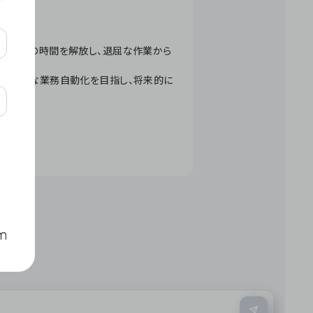
テクノロジーで人々の時間を解放し、退屈な作業から
ation」 – 世界的な業務自動化を目指し、将来的に