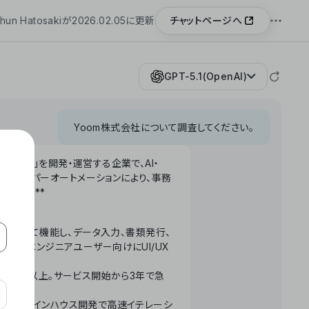
チャットページへ
hun Hatosakiが2026.02.05に更新
GPT-5.1(OpenAI)
Yoom株式会社について調査してください。
「Yoom」を開発・運営する企業で、AI・
わせたハイパーオートメーションにより、事務
います。**
ータベースとして機能し、データ入力、書類発行、
化。非エンジニアユーザー向けにUI/UX
長率300%以上。サービス開始から3年で急
ームで完結。インハウス開発で高速イテレーシ