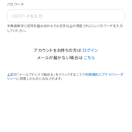
パスワード
半角英数字と記号を組み合わせた8文字以上の想定されにくいパスワードを入力
してください。
アカウントをお持ちの方は
ログイン
メールが届かない場合は
こちら
上記の「メールアドレスで始める」をクリックすることで
利用規約
と
プライバシーポ
リシー
に同意したものとみなされます。