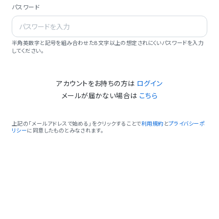
パスワード
半角英数字と記号を組み合わせた8文字以上の想定されにくいパスワードを入力
してください。
アカウントをお持ちの方は
ログイン
メールが届かない場合は
こちら
上記の「メールアドレスで始める」をクリックすることで
利用規約
と
プライバシーポ
リシー
に同意したものとみなされます。