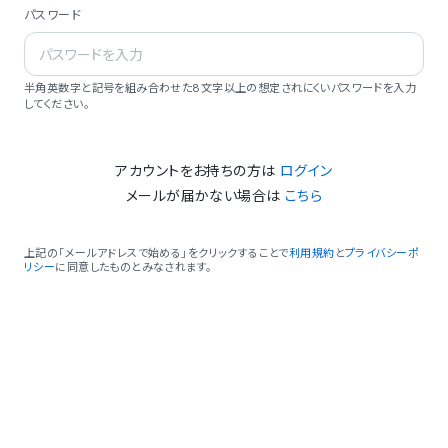
パスワード
半角英数字と記号を組み合わせた8文字以上の想定されにくいパスワードを入力
してください。
アカウントをお持ちの方は
ログイン
メールが届かない場合は
こちら
上記の「メールアドレスで始める」をクリックすることで
利用規約
と
プライバシーポ
リシー
に同意したものとみなされます。