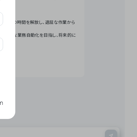
テクノロジーで人々の時間を解放し、退屈な作業から
ation」 – 世界的な業務自動化を目指し、将来的に