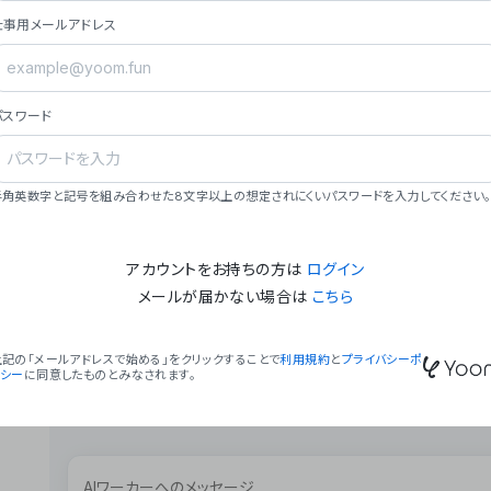
ョン（週2回以上デプロイ）。
仕事用メールアドレス
### ミッション・ビジョン
- **ミッション**: 「We Make Time」 – 
自由に。
パスワード
- **ビジョン**: 「Global Business Autom
売上1,000億円規模の事業構築。
### 会社概要
半角英数字と記号を組み合わせた8文字以上の想定されにくいパスワードを入力してください。
- **代表者**: 波戸﨑 駿（代表取締役）。
アカウントをお持ちの方は
ログイン
メールが届かない場合は
こちら
上記の「メールアドレスで始める」をクリックすることで
利用規約
と
プライバシーポ
リシー
に同意したものとみなされます。