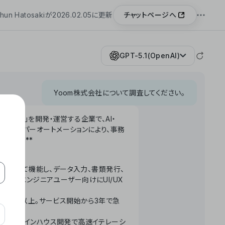
チャットページへ
hun Hatosakiが2026.02.05に更新
GPT-5.1(OpenAI)
Yoom株式会社について調査してください。
「Yoom」を開発・運営する企業で、AI・
わせたハイパーオートメーションにより、事務
います。**
ータベースとして機能し、データ入力、書類発行、
化。非エンジニアユーザー向けにUI/UX
長率300%以上。サービス開始から3年で急
ームで完結。インハウス開発で高速イテレーシ