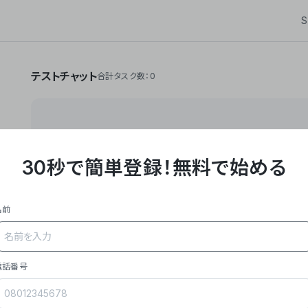
S
テストチャット
合計タスク数：0
30秒で簡単登録！
無料で始める
**Yoom株式会社は、ビジネスオートメーションSaaS
API・RPA・OCRなどの技術をノーコードで組み合
作業やデスクワークを自動化するサービスを提供して
名前
### 事業内容
- **主力プロダクト「Yoom」**: SaaS連携デ
メール対応、請求書処理、日報作成などの業務を自動
を重視し、セールスからバックオフィスまで対応。
電話番号
- **実績**: 国内利用社数20,000社超、直近成
成長。
- **強み**: すべての自動化技術を1プラットフォ