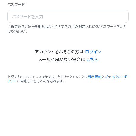
パスワード
半角英数字と記号を組み合わせた8文字以上の想定されにくいパスワードを入力
してください。
アカウントをお持ちの方は
ログイン
メールが届かない場合は
こちら
上記の「メールアドレスで始める」をクリックすることで
利用規約
と
プライバシーポ
リシー
に同意したものとみなされます。