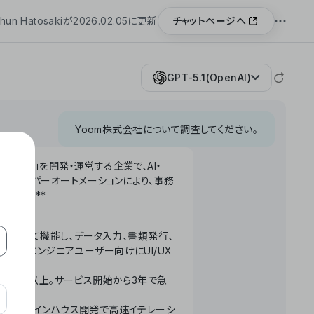
チャットページへ
hun Hatosakiが2026.02.05に更新
GPT-5.1(OpenAI)
Yoom株式会社について調査してください。
「Yoom」を開発・運営する企業で、AI・
わせたハイパーオートメーションにより、事務
います。**
ータベースとして機能し、データ入力、書類発行、
化。非エンジニアユーザー向けにUI/UX
長率300%以上。サービス開始から3年で急
ームで完結。インハウス開発で高速イテレーシ