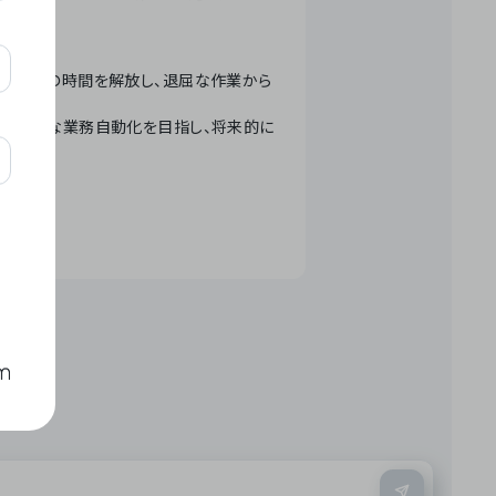
テクノロジーで人々の時間を解放し、退屈な作業から
ation」 – 世界的な業務自動化を目指し、将来的に