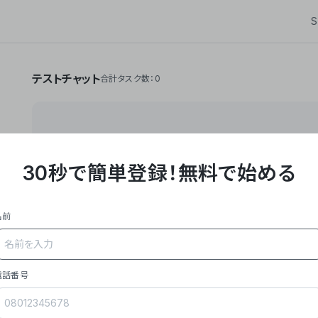
S
テストチャット
合計タスク数：0
30秒で簡単登録！
無料で始める
**Yoom株式会社は、ビジネスオートメーションSaaS
API・RPA・OCRなどの技術をノーコードで組み合
作業やデスクワークを自動化するサービスを提供して
名前
### 事業内容
- **主力プロダクト「Yoom」**: SaaS連携デ
メール対応、請求書処理、日報作成などの業務を自動
を重視し、セールスからバックオフィスまで対応。
電話番号
- **実績**: 国内利用社数20,000社超、直近成
成長。
- **強み**: すべての自動化技術を1プラットフォ