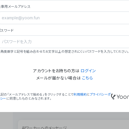
ョン（週2回以上デプロイ）。
仕事用メールアドレス
### ミッション・ビジョン
- **ミッション**: 「We Make Time」 – 
自由に。
パスワード
- **ビジョン**: 「Global Business Autom
売上1,000億円規模の事業構築。
### 会社概要
半角英数字と記号を組み合わせた8文字以上の想定されにくいパスワードを入力してください。
- **代表者**: 波戸﨑 駿（代表取締役）。
アカウントをお持ちの方は
ログイン
メールが届かない場合は
こちら
上記の「メールアドレスで始める」をクリックすることで
利用規約
と
プライバシーポ
リシー
に同意したものとみなされます。