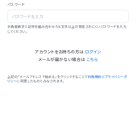
パスワード
半角英数字と記号を組み合わせた8文字以上の想定されにくいパスワードを入力
してください。
アカウントをお持ちの方は
ログイン
メールが届かない場合は
こちら
上記の「メールアドレスで始める」をクリックすることで
利用規約
と
プライバシーポ
リシー
に同意したものとみなされます。