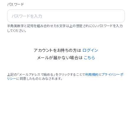
パスワード
半角英数字と記号を組み合わせた8文字以上の想定されにくいパスワードを入力
してください。
アカウントをお持ちの方は
ログイン
メールが届かない場合は
こちら
上記の「メールアドレスで始める」をクリックすることで
利用規約
と
プライバシーポ
リシー
に同意したものとみなされます。