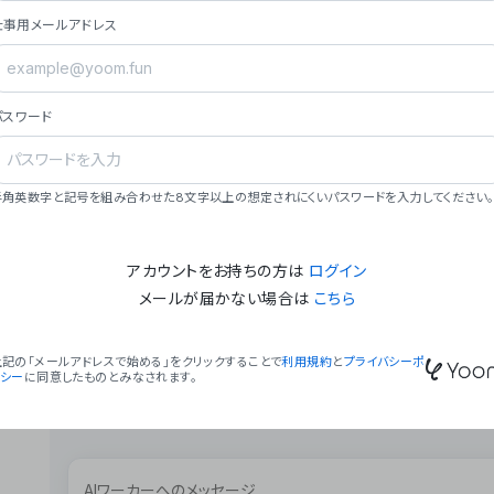
ョン（週2回以上デプロイ）。
仕事用メールアドレス
### ミッション・ビジョン
- **ミッション**: 「We Make Time」 – 
自由に。
パスワード
- **ビジョン**: 「Global Business Autom
売上1,000億円規模の事業構築。
### 会社概要
半角英数字と記号を組み合わせた8文字以上の想定されにくいパスワードを入力してください。
- **代表者**: 波戸﨑 駿（代表取締役）。
アカウントをお持ちの方は
ログイン
メールが届かない場合は
こちら
上記の「メールアドレスで始める」をクリックすることで
利用規約
と
プライバシーポ
リシー
に同意したものとみなされます。