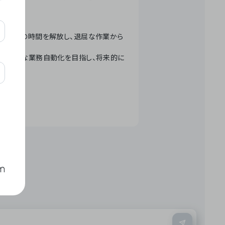
テクノロジーで人々の時間を解放し、退屈な作業から
ation」 – 世界的な業務自動化を目指し、将来的に