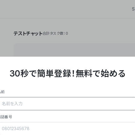
S
テストチャット
合計タスク数：0
30秒で簡単登録！
無料で始める
**Yoom株式会社は、ビジネスオートメーションSaaS
API・RPA・OCRなどの技術をノーコードで組み合
作業やデスクワークを自動化するサービスを提供して
名前
### 事業内容
- **主力プロダクト「Yoom」**: SaaS連携デ
メール対応、請求書処理、日報作成などの業務を自動
を重視し、セールスからバックオフィスまで対応。
電話番号
- **実績**: 国内利用社数20,000社超、直近成
成長。
- **強み**: すべての自動化技術を1プラットフォ