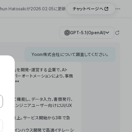
チャットページへ
hun Hatosakiが2026.02.05に更新
GPT-5.1(OpenAI)
Yoom株式会社について調査してください。
「Yoom」を開発・運営する企業で、AI・
わせたハイパーオートメーションにより、事務
います。**
ータベースとして機能し、データ入力、書類発行、
化。非エンジニアユーザー向けにUI/UX
長率300%以上。サービス開始から3年で急
ームで完結。インハウス開発で高速イテレーシ