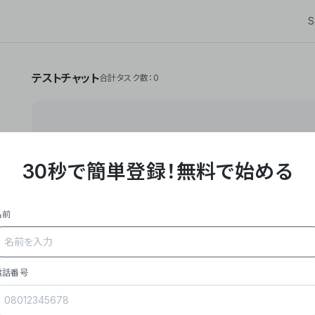
S
テストチャット
合計タスク数：0
30秒で簡単登録！
無料で始める
**Yoom株式会社は、ビジネスオートメーションSaaS
API・RPA・OCRなどの技術をノーコードで組み合
作業やデスクワークを自動化するサービスを提供して
名前
### 事業内容
- **主力プロダクト「Yoom」**: SaaS連携デ
メール対応、請求書処理、日報作成などの業務を自動
を重視し、セールスからバックオフィスまで対応。
電話番号
- **実績**: 国内利用社数20,000社超、直近成
成長。
- **強み**: すべての自動化技術を1プラットフォ