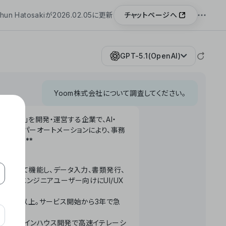
チャットページへ
hun Hatosakiが2026.02.05に更新
GPT-5.1(OpenAI)
Yoom株式会社について調査してください。
「Yoom」を開発・運営する企業で、AI・
わせたハイパーオートメーションにより、事務
います。**
ータベースとして機能し、データ入力、書類発行、
化。非エンジニアユーザー向けにUI/UX
長率300%以上。サービス開始から3年で急
ームで完結。インハウス開発で高速イテレーシ