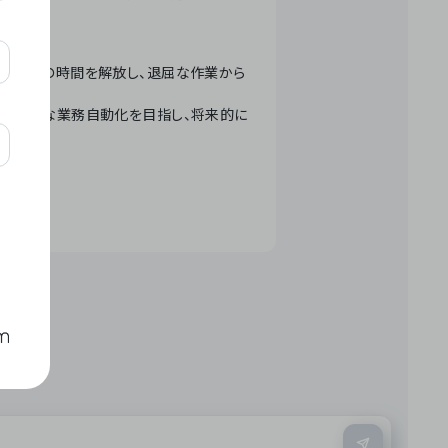
テクノロジーで人々の時間を解放し、退屈な作業から
ation」 – 世界的な業務自動化を目指し、将来的に