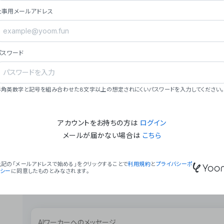
ョン（週2回以上デプロイ）。
仕事用メールアドレス
### ミッション・ビジョン
- **ミッション**: 「We Make Time」 – 
自由に。
パスワード
- **ビジョン**: 「Global Business Autom
売上1,000億円規模の事業構築。
### 会社概要
半角英数字と記号を組み合わせた8文字以上の想定されにくいパスワードを入力してください。
- **代表者**: 波戸﨑 駿（代表取締役）。
アカウントをお持ちの方は
ログイン
メールが届かない場合は
こちら
上記の「メールアドレスで始める」をクリックすることで
利用規約
と
プライバシーポ
リシー
に同意したものとみなされます。