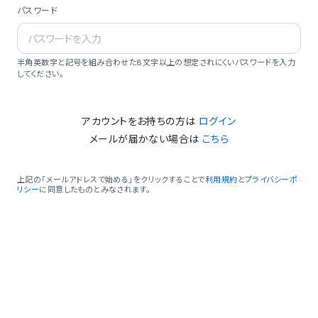
パスワード
半角英数字と記号を組み合わせた8文字以上の想定されにくいパスワードを入力
してください。
アカウントをお持ちの方は
ログイン
メールが届かない場合は
こちら
上記の「メールアドレスで始める」をクリックすることで
利用規約
と
プライバシーポ
リシー
に同意したものとみなされます。