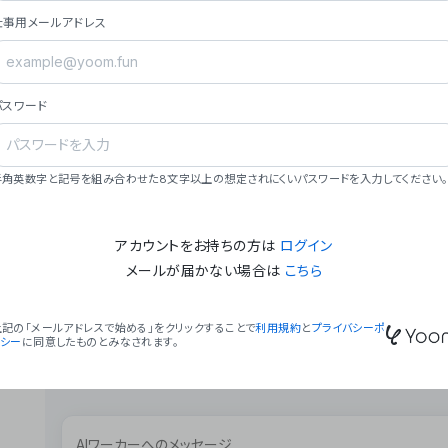
ョン（週2回以上デプロイ）。
仕事用メールアドレス
### ミッション・ビジョン
- **ミッション**: 「We Make Time」 – 
自由に。
パスワード
- **ビジョン**: 「Global Business Autom
売上1,000億円規模の事業構築。
### 会社概要
半角英数字と記号を組み合わせた8文字以上の想定されにくいパスワードを入力してください。
- **代表者**: 波戸﨑 駿（代表取締役）。
アカウントをお持ちの方は
ログイン
メールが届かない場合は
こちら
上記の「メールアドレスで始める」をクリックすることで
利用規約
と
プライバシーポ
リシー
に同意したものとみなされます。