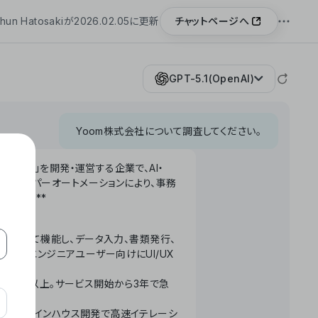
チャットページへ
hun Hatosakiが2026.02.05に更新
GPT-5.1(OpenAI)
Yoom株式会社について調査してください。
「Yoom」を開発・運営する企業で、AI・
わせたハイパーオートメーションにより、事務
います。**
ータベースとして機能し、データ入力、書類発行、
化。非エンジニアユーザー向けにUI/UX
長率300%以上。サービス開始から3年で急
ームで完結。インハウス開発で高速イテレーシ