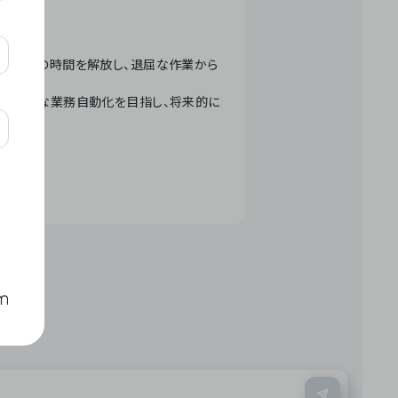
テクノロジーで人々の時間を解放し、退屈な作業から
ation」 – 世界的な業務自動化を目指し、将来的に