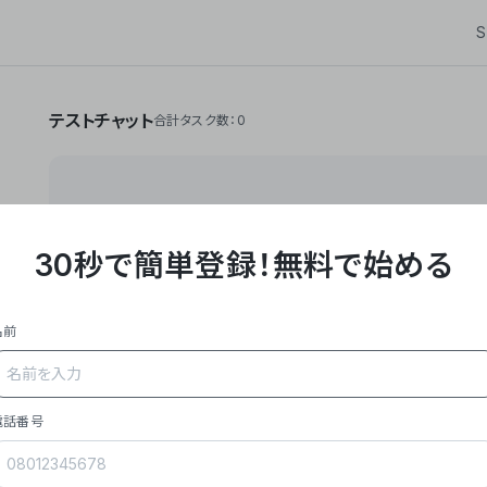
S
テストチャット
合計タスク数：0
30秒で簡単登録！
無料で始める
**Yoom株式会社は、ビジネスオートメーションSaaS
API・RPA・OCRなどの技術をノーコードで組み合
作業やデスクワークを自動化するサービスを提供して
名前
### 事業内容
- **主力プロダクト「Yoom」**: SaaS連携デ
メール対応、請求書処理、日報作成などの業務を自動
を重視し、セールスからバックオフィスまで対応。
電話番号
- **実績**: 国内利用社数20,000社超、直近成
成長。
- **強み**: すべての自動化技術を1プラットフォ