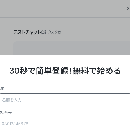
S
テストチャット
合計タスク数：0
30秒で簡単登録！
無料で始める
**Yoom株式会社は、ビジネスオートメーションSaaS
API・RPA・OCRなどの技術をノーコードで組み合
作業やデスクワークを自動化するサービスを提供して
名前
### 事業内容
- **主力プロダクト「Yoom」**: SaaS連携デ
メール対応、請求書処理、日報作成などの業務を自動
を重視し、セールスからバックオフィスまで対応。
電話番号
- **実績**: 国内利用社数20,000社超、直近成
成長。
- **強み**: すべての自動化技術を1プラットフォ