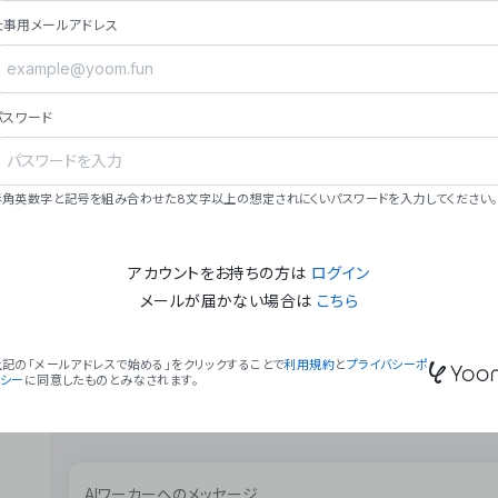
ョン（週2回以上デプロイ）。
仕事用メールアドレス
### ミッション・ビジョン
- **ミッション**: 「We Make Time」 – 
自由に。
パスワード
- **ビジョン**: 「Global Business Autom
売上1,000億円規模の事業構築。
### 会社概要
半角英数字と記号を組み合わせた8文字以上の想定されにくいパスワードを入力してください。
- **代表者**: 波戸﨑 駿（代表取締役）。
アカウントをお持ちの方は
ログイン
メールが届かない場合は
こちら
上記の「メールアドレスで始める」をクリックすることで
利用規約
と
プライバシーポ
リシー
に同意したものとみなされます。