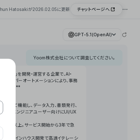
チャットページへ
hun Hatosakiが2026.02.05に更新
GPT-5.1(OpenAI)
Yoom株式会社について調査してください。
「Yoom」を開発・運営する企業で、AI・
わせたハイパーオートメーションにより、事務
います。**
ータベースとして機能し、データ入力、書類発行、
化。非エンジニアユーザー向けにUI/UX
長率300%以上。サービス開始から3年で急
ームで完結。インハウス開発で高速イテレーシ