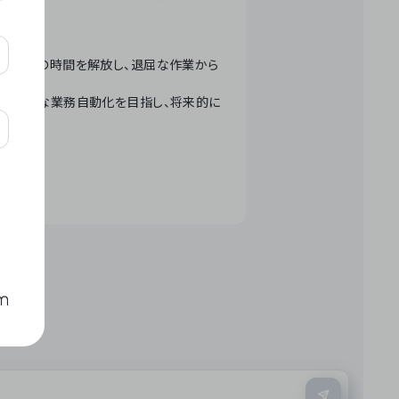
テクノロジーで人々の時間を解放し、退屈な作業から
ation」 – 世界的な業務自動化を目指し、将来的に