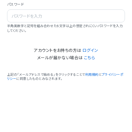
パスワード
半角英数字と記号を組み合わせた8文字以上の想定されにくいパスワードを入力
してください。
アカウントをお持ちの方は
ログイン
メールが届かない場合は
こちら
上記の「メールアドレスで始める」をクリックすることで
利用規約
と
プライバシーポ
リシー
に同意したものとみなされます。