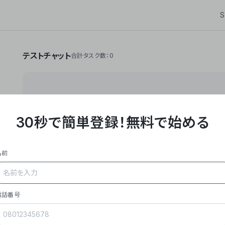
S
テストチャット
合計タスク数：0
30秒で簡単登録！
無料で始める
**Yoom株式会社は、ビジネスオートメーションSaaS
API・RPA・OCRなどの技術をノーコードで組み合
作業やデスクワークを自動化するサービスを提供して
名前
### 事業内容
- **主力プロダクト「Yoom」**: SaaS連携デ
メール対応、請求書処理、日報作成などの業務を自動
を重視し、セールスからバックオフィスまで対応。
電話番号
- **実績**: 国内利用社数20,000社超、直近成
成長。
- **強み**: すべての自動化技術を1プラットフォ