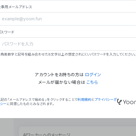
ョン（週2回以上デプロイ）。
仕事用メールアドレス
### ミッション・ビジョン
- **ミッション**: 「We Make Time」 – 
自由に。
パスワード
- **ビジョン**: 「Global Business Autom
売上1,000億円規模の事業構築。
### 会社概要
半角英数字と記号を組み合わせた8文字以上の想定されにくいパスワードを入力してください。
- **代表者**: 波戸﨑 駿（代表取締役）。
アカウントをお持ちの方は
ログイン
メールが届かない場合は
こちら
上記の「メールアドレスで始める」をクリックすることで
利用規約
と
プライバシーポ
リシー
に同意したものとみなされます。