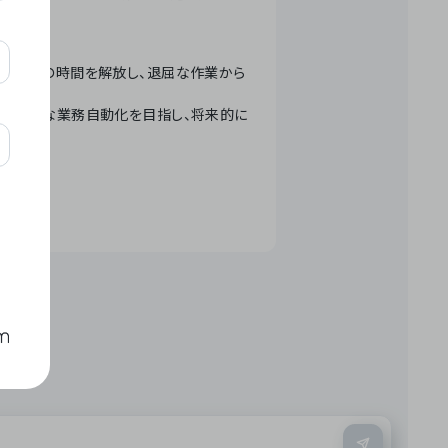
テクノロジーで人々の時間を解放し、退屈な作業から
ation」 – 世界的な業務自動化を目指し、将来的に