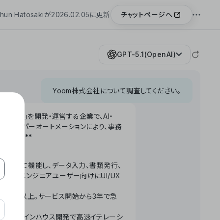
チャットページへ
hun Hatosakiが2026.02.05に更新
GPT-5.1(OpenAI)
Yoom株式会社について調査してください。
「Yoom」を開発・運営する企業で、AI・
わせたハイパーオートメーションにより、事務
います。**
ータベースとして機能し、データ入力、書類発行、
化。非エンジニアユーザー向けにUI/UX
長率300%以上。サービス開始から3年で急
ームで完結。インハウス開発で高速イテレーシ