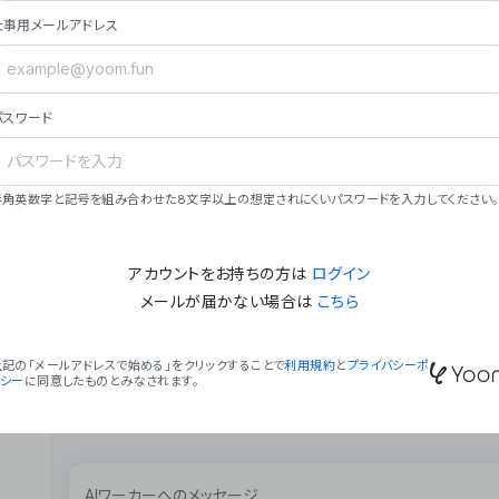
ョン（週2回以上デプロイ）。
仕事用メールアドレス
### ミッション・ビジョン
- **ミッション**: 「We Make Time」 – 
自由に。
パスワード
- **ビジョン**: 「Global Business Autom
売上1,000億円規模の事業構築。
### 会社概要
半角英数字と記号を組み合わせた8文字以上の想定されにくいパスワードを入力してください。
- **代表者**: 波戸﨑 駿（代表取締役）。
アカウントをお持ちの方は
ログイン
メールが届かない場合は
こちら
上記の「メールアドレスで始める」をクリックすることで
利用規約
と
プライバシーポ
リシー
に同意したものとみなされます。