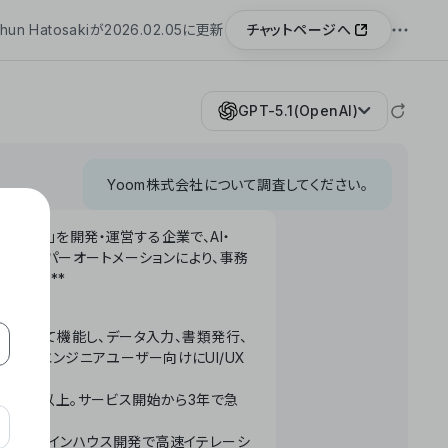
チャットページへ
hun Hatosakiが2026.02.05に更新
GPT-5.1(OpenAI)
Yoom株式会社について調査してください。
「Yoom」を開発・運営する企業で、AI・
わせたハイパーオートメーションにより、事務
います。**
ータベースとして機能し、データ入力、書類発行、
化。非エンジニアユーザー向けにUI/UX
長率300%以上。サービス開始から3年で急
ームで完結。インハウス開発で高速イテレーシ